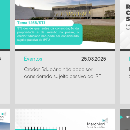
5
Eventos
25.03.2025
Credor fiduciário não pode ser
considerado sujeito passivo do IPTU
antes da consolidação da
propriedade e da imissão na posse