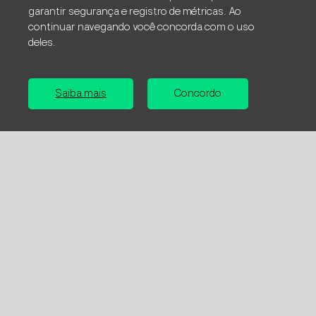
Centro, Florianópolis – SC
garantir segurança e registro de métricas. Ao
CEP 88010-120
continuar navegando você concorda com o uso
Fone: +55 48 3212 0400
deles.
Manaus
Saiba mais
Concordo
Avenida André Araújo, nº 2721. Pavimento
Superior, Sala 267
Conjunto Morada do Sol
Bairro Aleixo, Manaus/AM
CEP 69.060-000
Fortaleza
Avenida Desembargador Moreira, 1300 – Sala
1301 – Torre Sul
Bairro Aldeota – Fortaleza/CE
CEP 60.170-002