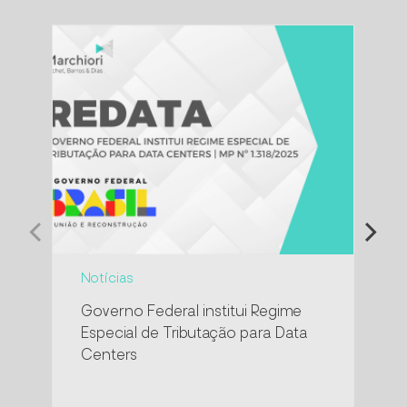
Notícias
Eve
Governo Federal institui Regime
Cre
Especial de Tributação para Data
con
Centers
IPT
pro