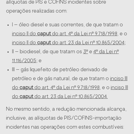
alíquotas de PIS e COFINS incidentes sobre
operações realizadas com:
I – óleo diesel e suas correntes, de que tratam o
inciso II do
caput
do art. 4º da Lei nº 9.718/1998
, e o
inciso II do
caput
do art. 23 da Lei nº 10.865/2004;
II – biodiesel, de que tratam os
3º
e
4º da Lei nº
11.116/2005
; e
III – gás liquefeito de petróleo derivado de
petróleo e de gás natural, de que tratam o
inciso III
do
caput
do art. 4º da Lei nº 9.718/1998
, e o
inciso III
do
caput
do art. 23 da Lei nº 10.865/2004.
No mesmo sentido, a redução mencionada alcança,
inclusive, as alíquotas de PIS/COFINS-importação
incidentes nas operações com estes combustíveis: