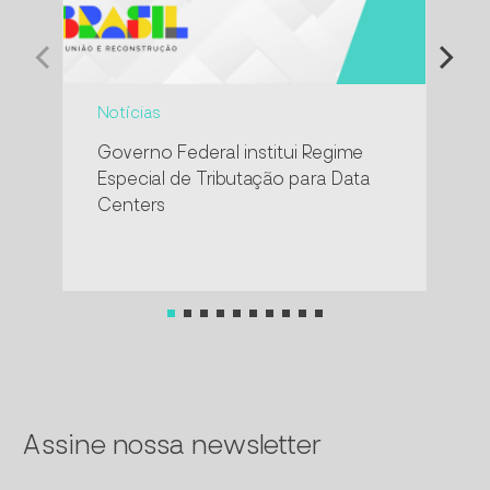
Notícias
Eve
Governo Federal institui Regime
Cre
Especial de Tributação para Data
con
Centers
IPT
pro
Assine nossa newsletter