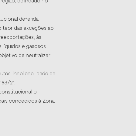
região, delineado no
tucional deferida
o teor das exceções ao
 reexportações, às
s líquidos e gasosos
bjetivo de neutralizar
tos. Inaplicabilidade da
.183/21.
constitucional o
iscais concedidos à Zona