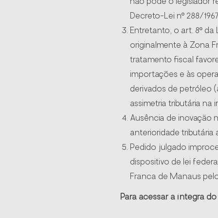
não pode o legislador 
Decreto-Lei nº 288/1967
Entretanto, o art. 8º d
originalmente à Zona F
tratamento fiscal favo
importações e às operaç
derivados de petróleo (
assimetria tributária n
Ausência de inovação na
anterioridade tributária 
Pedido julgado improce
dispositivo de lei fede
Franca de Manaus pelo 
Para acessar a íntegra d