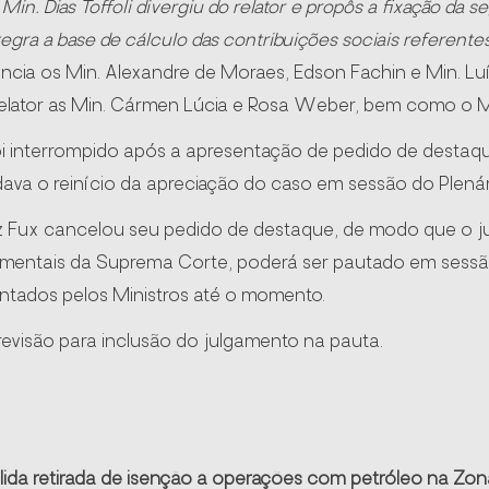
n. Dias Toffoli divergiu do relator e propôs a fixação da se
egra a base de cálculo das contribuições sociais referente
ia os Min. Alexandre de Moraes, Edson Fachin e Min. Luí
Relator as Min. Cármen Lúcia e Rosa Weber, bem como o M
i interrompido após a apresentação de pedido de destaque
va o reinício da apreciação do caso em sessão do Plenári
z Fux cancelou seu pedido de destaque, de modo que o j
imentais da Suprema Corte, poderá ser pautado em sessão
ntados pelos Ministros até o momento.
evisão para inclusão do julgamento na pauta.
lida retirada de isenção a operações com petróleo na Z