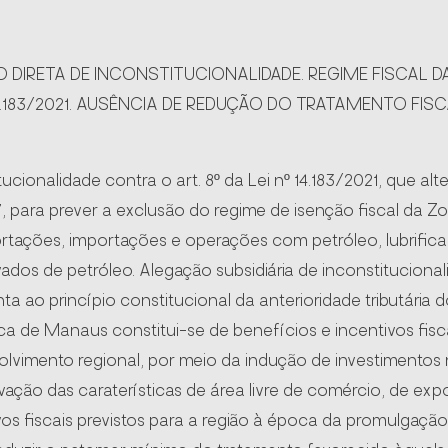
ÃO DIRETA DE INCONSTITUCIONALIDADE. REGIME FISCAL 
 14.183/2021. AUSÊNCIA DE REDUÇÃO DO TRATAMENTO FIS
ucionalidade contra o art. 8º da Lei nº 14.183/2021, que alte
7, para prever a exclusão do regime de isenção fiscal da
tações, importações e operações com petróleo, lubrifica
ados de petróleo. Alegação subsidiária de inconstitucionalida
nta ao princípio constitucional da anterioridade tributária d
a de Manaus constitui-se de benefícios e incentivos fisca
vimento regional, por meio da indução de investimentos n
ação das caraterísticas de área livre de comércio, de exp
s fiscais previstos para a região à época da promulgação 