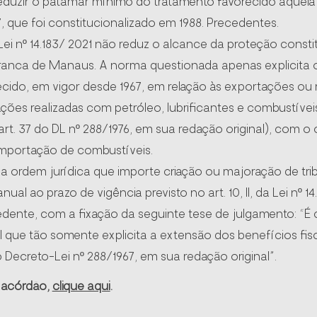
reduzir o patamar mínimo do tratamento favorecido àquela 
, que foi constitucionalizado em 1988. Precedentes.
a Lei nº 14.183/ 2021 não reduz o alcance da proteção consti
ranca de Manaus. A norma questionada apenas explicita 
recido, em vigor desde 1967, em relação às exportações ou
ões realizadas com petróleo, lubrificantes e combustívei
art. 37 do DL nº 288/1976, em sua redação original), com o o
a importação de combustíveis.
 ordem jurídica que importe criação ou majoração de tribu
anual ao prazo de vigência previsto no art. 10, II, da Lei nº 14
dente, com a fixação da seguinte tese de julgamento: “É 
ral que tão somente explicita a extensão dos benefícios f
Decreto-Lei nº 288/1967, em sua redação original”.
o acórdão,
clique aqui
.