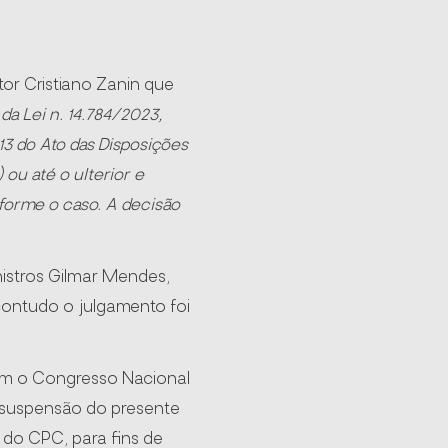
tor Cristiano Zanin que
º da Lei n. 14.784/2023,
3 do Ato das Disposições
 ou até o ulterior e
forme o caso. A decisão
istros Gilmar Mendes,
contudo o julgamento foi
com o Congresso Nacional
 a suspensão do presente
, do CPC, para fins de