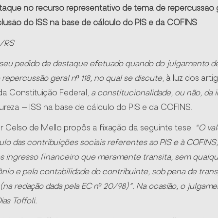
aque no recurso representativo de tema de repercussão ge
clusão do ISS na base de cálculo do PIS e da COFINS
6/RS
seu pedido de destaque efetuado quando do julgamento de 
repercussão geral nº 118, no qual se discute
, à luz dos artigo
b, da Constituição Federal,
a constitucionalidade, ou não, da 
ureza – ISS na base de cálculo do PIS e da COFINS.
r Celso de Mello propôs a fixação da seguinte tese:
“O va
ulo das contribuições sociais referentes ao PIS e à COFINS, 
s ingresso financeiro que meramente transita, sem qualqu
ônio e pela contabilidade do contribuinte, sob pena de transgre
 (na redação dada pela EC nº 20/98)”.
Na ocasião, o julgame
as Toffoli.