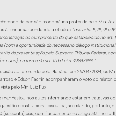
referendo da decisão monocrática proferida pelo Min. Rela
vos à liminar suspendendo a eficácia
“dos arts. 1º, 2º, 4º e 5
monstração do cumprimento do que estabelecido no art. 11
as (com a oportunidade do necessário diálogo institucional)
mérito da presente ação pelo Supremo Tribunal Federal, con
x nunc), na forma do art. 11 da Lei n. 9.868/1999.”
cisão ao referendo pelo Plenário, em 26/04/2024, os Min
 Barroso e Edson Fachin acompanharam o voto do relator, 
ista pelo Min. Luiz Fux.
e manifestou nos autos informando estar em tratativas 
a questão constitucional discutida, solicitando, portanto,
 (sessenta) dias, com fundamento no artigo 313, inciso III