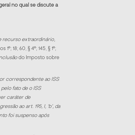
ral no qual se discute a
recurso extraordinário,
s 1º; 18; 60, § 4º; 145, § 1º;
inclusão
do Imposto sobre
lor correspondente ao ISS
pelo fato de o ISS
er caráter de
ssão ao art. 195, I, ‘b’, da
nto foi suspenso após