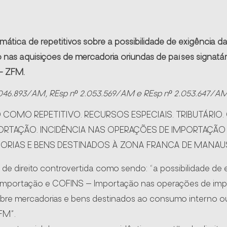
mática de repetitivos sobre a possibilidade de exigência d
nas aquisições de mercadoria oriundas de países signatár
– ZFM.
046.893/AM, REsp nº 2.053.569/AM e REsp nº 2.053.647/A
COMO REPETITIVO. RECURSOS ESPECIAIS. TRIBUTÁRIO.
PORTAÇÃO. INCIDÊNCIA NAS OPERAÇÕES DE IMPORTAÇÃO 
ORIAS E BENS DESTINADOS À ZONA FRANCA DE MANAU
de direito controvertida como sendo: “a possibilidade de 
– Importação e COFINS – Importação nas operações de imp
obre mercadorias e bens destinados ao consumo interno ou
FM”.