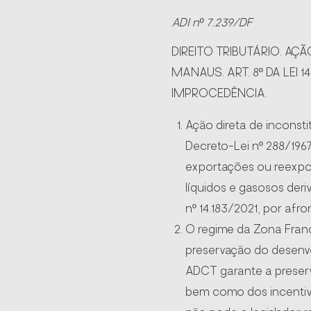
ADI nº 7.239/DF
DIREITO TRIBUTÁRIO. AÇ
MANAUS. ART. 8º DA LEI
IMPROCEDÊNCIA.
Ação direta de inconstit
Decreto-Lei nº 288/196
exportações ou reexpor
líquidos e gasosos deriv
nº 14.183/2021, por afro
O regime da Zona Franc
preservação do desenvol
ADCT garante a preserv
bem como dos incentivo