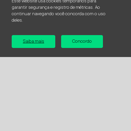
Este website usa cookies temporários para
disciplinum
garantir segurança e registro de métricas. Ao
continuar navegando você concorda com o uso
deles.
Lorem ipsum dolor sit amet, consectetur adipiscing
elit. Morbi eu nisi ut lacus egestas posuere. Fusce vel
Saiba mais
Concordo
purus vel erat mattis euismod. Duis ac lobortis enim,
non pharetra urna. Donec semper vel dui vitae
facilisis
Lorem ipsum dolor sit amet
Consectetur adipiscing elit. Nunc elementum tortor
ante, ut pretium tellus varius id. Mauris cursus
maximus purus non efficitur. Nulla eget finibus enim,