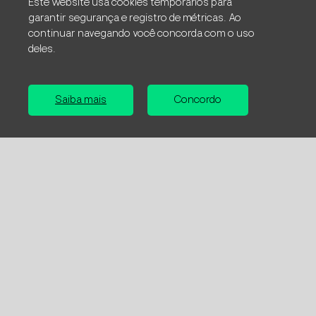
Este website usa cookies temporários para
disciplinum
garantir segurança e registro de métricas. Ao
continuar navegando você concorda com o uso
deles.
Lorem ipsum dolor sit amet, consectetur adipiscing
elit. Morbi eu nisi ut lacus egestas posuere. Fusce vel
Saiba mais
Concordo
purus vel erat mattis euismod. Duis ac lobortis enim,
non pharetra urna. Donec semper vel dui vitae
facilisis
Lorem ipsum dolor sit amet
Consectetur adipiscing elit. Nunc elementum tortor
ante, ut pretium tellus varius id. Mauris cursus
maximus purus non efficitur. Nulla eget finibus enim,