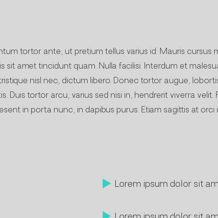
um tortor ante, ut pretium tellus varius id. Mauris cursus 
s sit amet tincidunt quam. Nulla facilisi. Interdum et male
stique nisl nec, dictum libero. Donec tortor augue, loborti
. Duis tortor arcu, varius sed nisi in, hendrerit viverra vel
esent in porta nunc, in dapibus purus. Etiam sagittis at orci 
Lorem ipsum dolor sit a
Lorem ipsum dolor sit a