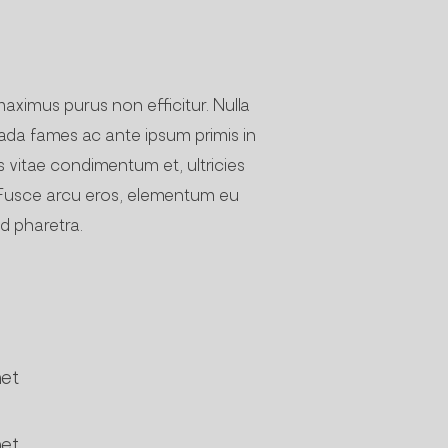
maximus purus non efficitur. Nulla
suada fames ac ante ipsum primis in
s vitae condimentum et, ultricies
it. Fusce arcu eros, elementum eu
id pharetra.
met
met