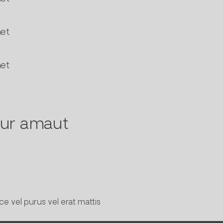
met
met
eur amaut
e vel purus vel erat mattis