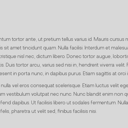
um tortor ante, ut pretium tellus varius id. Mauris cursus 
s sit amet tincidunt quam. Nulla facilisi. Interdum et male
stique nisl nec, dictum libero. Donec tortor augue, loborti
. Duis tortor arcu, varius sed nisi in, hendrerit viverra vel
esent in porta nunc, in dapibus purus. Etiam sagittis at orci 
la vel eros consequat scelerisque. Etiam luctus velit eget
dum vestibulum volutpat nec nunc. Nunc blandit enim non q
fend dapibus. Ut facilisis libero ut sodales fermentum. Null
is, pharetra ut velit sed, finibus facilisis nisi.