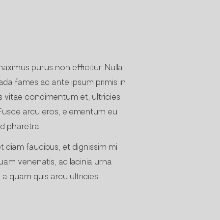
maximus purus non efficitur. Nulla
suada fames ac ante ipsum primis in
s vitae condimentum et, ultricies
it. Fusce arcu eros, elementum eu
id pharetra.
 diam faucibus, et dignissim mi
uam venenatis, ac lacinia urna
a a quam quis arcu ultricies